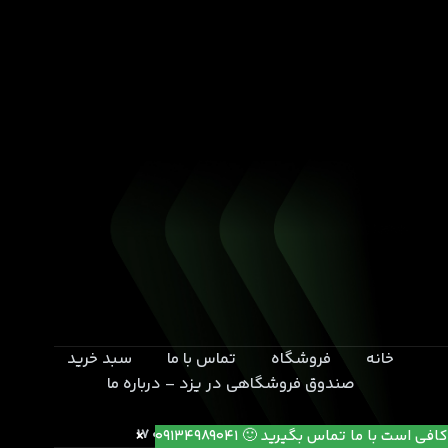
خانه
فروشگاه
تماس با ما
سبد خرید
صندوق فروشگاهی در یزد – درباره ما
یزد- بلوار خامنه ای- انتهای کوچه 17
کافی است با ما تماس بگیرید 🙂 09134989041