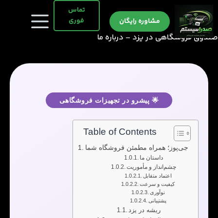
رش
تماس
ه
فوری
مشاوره رایگان
حتوا
صندوق فروشگاهی در یزد – درباره ما
🌟 پیشرو در تجهیزات فروشگاهی
Table of Contents
جی‌پوز؛ همراه مطمئن فروشگاه شما
داستان ما
چشم‌انداز و مأموریت
اعتماد متقابل
کیفیت و سرعت
نوآوری
پشتیبانی
ریشه در یزد