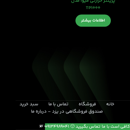
پرینتر حرارتی میوا مدل
TP1000
اطلاعات بیشتر
خانه
فروشگاه
تماس با ما
سبد خرید
صندوق فروشگاهی در یزد – درباره ما
یزد- بلوار خامنه ای- انتهای کوچه 17
کافی است با ما تماس بگیرید 🙂 09134989041