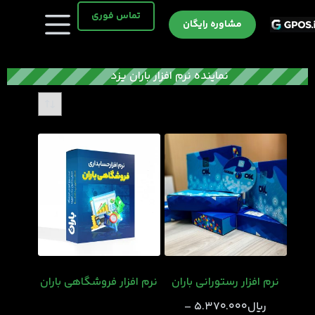
رش
تماس فوری
ه
مشاوره رایگان
حتوا
نماینده نرم افزار باران یزد
نرم افزار رستورانی باران
نرم افزار فروشگاهی باران
﷼
5.370.000
–