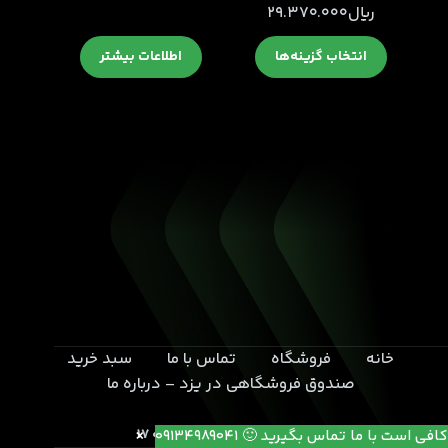
محدوده
﷼
29.370.000
قیمت:
این
انتخاب گزینه‌ها
اطلاعات بیشتر
﷼5.370.000
محصول
تا
دارای
﷼29.370.000
انواع
مختلفی
می
باشد.
گزینه
ها
ممکن
است
در
صفحه
خانه
فروشگاه
تماس با ما
سبد خرید
محصول
صندوق فروشگاهی در یزد – درباره ما
انتخاب
شوند
یزد- بلوار خامنه ای- انتهای کوچه 17
کافی است با ما تماس بگیرید 🙂 09134989041