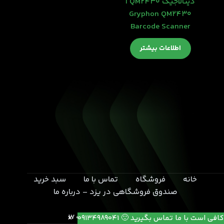
دیتالاجیک QM2430 ا
Gryphon QM2430
Barcode Scanner
اطلاعات بیشتر
خانه
فروشگاه
تماس با ما
سبد خرید
صندوق فروشگاهی در یزد – درباره ما
یزد- بلوار خامنه ای- انتهای کوچه 17
کافی است با ما تماس بگیرید 🙂 09134989041