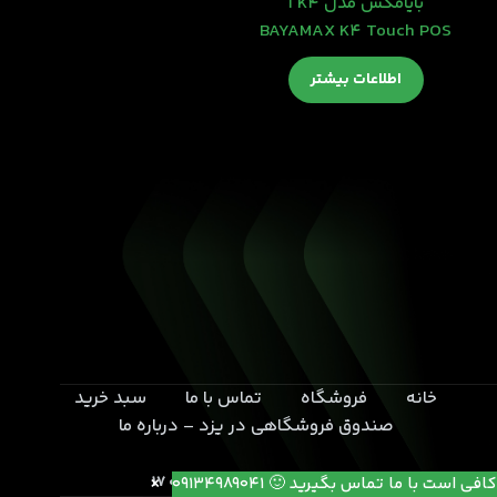
بایامکس مدل K4 ا
BAYAMAX K4 Touch POS
اطلاعات بیشتر
خانه
فروشگاه
تماس با ما
سبد خرید
صندوق فروشگاهی در یزد – درباره ما
یزد- بلوار خامنه ای- انتهای کوچه 17
کافی است با ما تماس بگیرید 🙂 09134989041