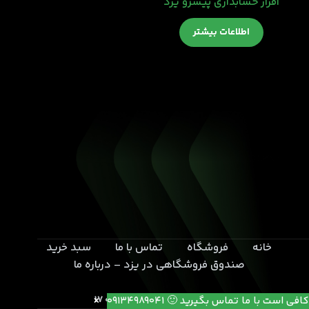
افزار حسابداری پیشرو یزد
اطلاعات بیشتر
خانه
فروشگاه
تماس با ما
سبد خرید
صندوق فروشگاهی در یزد – درباره ما
یزد- بلوار خامنه ای- انتهای کوچه 17
کافی است با ما تماس بگیرید 🙂 09134989041