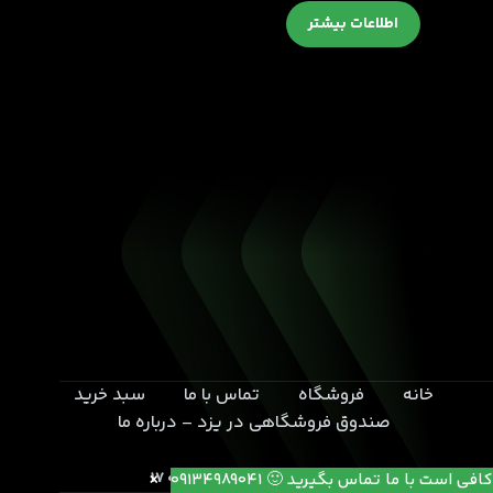
اطلاعات بیشتر
خانه
فروشگاه
تماس با ما
سبد خرید
صندوق فروشگاهی در یزد – درباره ما
یزد- بلوار خامنه ای- انتهای کوچه 17
کافی است با ما تماس بگیرید 🙂 09134989041