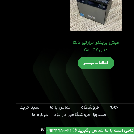
فیش پرینتر حرارتی دلتا
مدل Ga_G۲
اطلاعات بیشتر
خانه
فروشگاه
تماس با ما
سبد خرید
صندوق فروشگاهی در یزد – درباره ما
یزد- بلوار خامنه ای- انتهای کوچه 17
کافی است با ما تماس بگیرید 🙂 09134989041