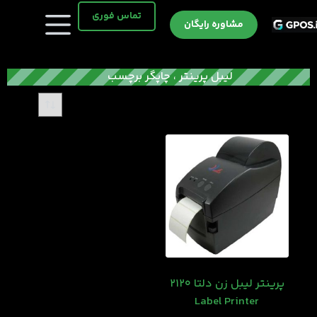
رش
تماس فوری
ه
مشاوره رایگان
حتوا
لیبل پرینتر ، چاپگر برچسب
پرینتر لیبل زن دلتا 2120
Label Printer