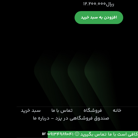
﷼
12.200.000
افزودن به سبد خرید
خانه
فروشگاه
تماس با ما
سبد خرید
صندوق فروشگاهی در یزد – درباره ما
یزد- بلوار خامنه ای- انتهای کوچه 17
کافی است با ما تماس بگیرید 🙂 09134989041