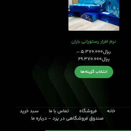
نرم افزار رستورانی باران
﷼
5.370.000
–
محدوده
﷼
29.370.000
قیمت:
این
انتخاب گزینه‌ها
﷼5.370.000
محصول
تا
دارای
﷼29.370.000
انواع
مختلفی
می
خانه
فروشگاه
تماس با ما
سبد خرید
باشد.
صندوق فروشگاهی در یزد – درباره ما
گزینه
ها