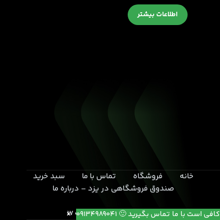
اطلاعات بیشتر
خانه
فروشگاه
تماس با ما
سبد خرید
صندوق فروشگاهی در یزد – درباره ما
یزد- بلوار خامنه ای- انتهای کوچه 17
کافی است با ما تماس بگیرید 🙂 09134989041