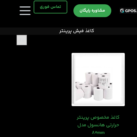
رش
تماس فوری
ه
مشاوره رایگان
حتوا
کاغذ فیش پرینتر
کاغذ مخصوص پرینتر
حرارتی هانسول مدل
80mm