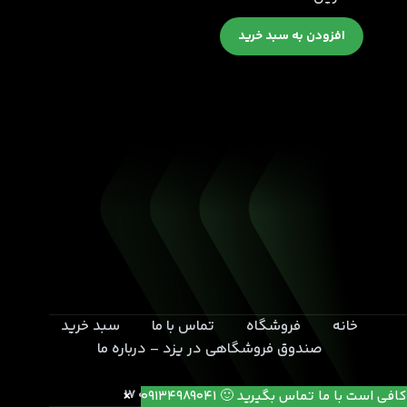
افزودن به سبد خرید
خانه
فروشگاه
تماس با ما
سبد خرید
صندوق فروشگاهی در یزد – درباره ما
یزد- بلوار خامنه ای- انتهای کوچه 17
کافی است با ما تماس بگیرید 🙂 09134989041