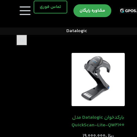
رش
تماس فوری
ه
مشاوره رایگان
حتوا
Datalogic
بارکدخوان Datalogic مدل
QuickScan-Lite-QW2100
﷼
19.000.000