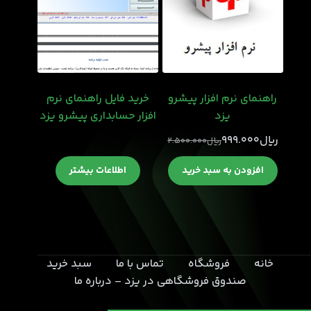
راهنمای نرم افزار پیشرو
خرید فایل راهنمای نرم
یزد
افزار حسابداری پیشرو یزد
﷼
999.000
﷼
2.500.000
قیمت
قیمت
اصلی
فعلی
افزودن به سبد خرید
اطلاعات بیشتر
﷼999.000
﷼2.500.000
بود.
است.
خانه
فروشگاه
تماس با ما
سبد خرید
صندوق فروشگاهی در یزد – درباره ما