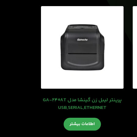
پرینتر لیبل زن گینشا مدل GA-2408T
USB,SERIAL,ETHERNET
اطلاعات بیشتر