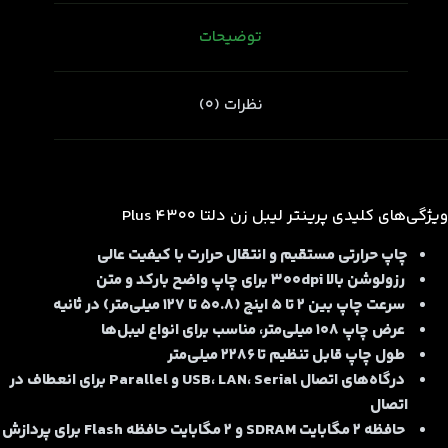
توضیحات
نظرات (0)
ویژگی‌های کلیدی پرینتر لیبل زن دلتا 4300 Plus
چاپ حرارتی مستقیم و انتقال حرارت با کیفیت عالی
رزولوشن بالا 300dpi برای چاپ واضح بارکد و متن
سرعت چاپ بین 2 تا 5 اینچ (50.8 تا 127 میلی‌متر) در ثانیه
عرض چاپ 108 میلی‌متر، مناسب برای انواع لیبل‌ها
طول چاپ قابل تنظیم تا 2286 میلی‌متر
درگاه‌های اتصال USB، LAN، Serial و Parallel برای انعطاف در
اتصال
حافظه 2 مگابایت SDRAM و 2 مگابایت حافظه Flash برای پردازش