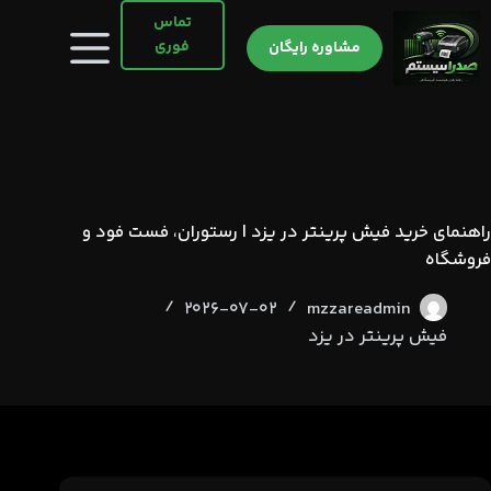
رش
تماس
ه
فوری
مشاوره رایگان
حتوا
راهنمای خرید فیش پرینتر در یزد | رستوران، فست فود و
فروشگاه
2026-07-02
mzzareadmin
فیش پرینتر در یزد