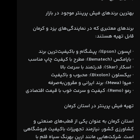
بهترین برندهای فیش پرینتر موجود در بازار
برندهای معتبری که در نمایندگی‌های یزد و کرمان
قابل تهیه هستند:
· اپسون (Epson): پیشگام و باکیفیت‌ترین برند
· بایامکس (Bematech): مطرح با کیفیت چاپ مناسب
· اسکار (Skar): قدرتمند با سرعت بالا
· بیکسلون (Bixolon): محبوب و باکیفیت
· میوا (Mewa): برند ایرانی و مقرون‌به‌صرفه
· رمو (Remo): کیفیت و سرعت خوب با قیمت اقتصادی
تهیه فیش پرینتر در استان کرمان
استان کرمان به عنوان یکی از قطب‌های صنعتی و
کشاورزی کشور، نیازمند تجهیزات باکیفیت فروشگاهی
است. شرکت‌هایی مانند ارین بهرنگ سیاه قلم با